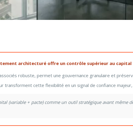
ectement architecturé offre un contrôle supérieur au capital
e d’associés robuste, permet une gouvernance granulaire et préser
nsforment cette flexibilité en un signal de confiance majeur, cré
ital (variable + pacte) comme un outil stratégique avant même de 