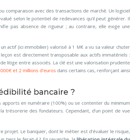
 ou comparaison avec des transactions de marché. Un logiciel
lué selon le potentiel de redevances qu’il peut générer. Il
fie pas absence de rigueur ; au contraire, elle exige une
actif (ici immobilier) valorisé à 1 M€ a vu sa valeur chuter
a leçon est directement transposable aux actifs immatériels :
e litige entre associés. La clé est une valorisation prudente
000€ et 2 millions d’euros
dans certains cas, renforçant ainsi
édibilité bancaire ?
é des apports en numéraire (100%) ou se contenter du minimum
a trésorerie des fondateurs. Cependant, d’un point de vue
rojet. Le banquier, dont le métier est d’évaluer le risque,
 tiers le ferait-il ? En revanche, la
libération intégrale du