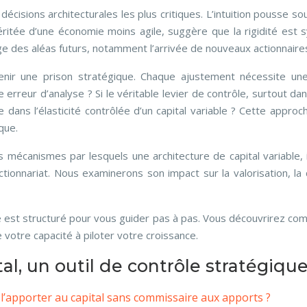
s décisions architecturales les plus critiques. L’intuition pousse
éritée d’une économie moins agile, suggère que la rigidité est s
ge des aléas futurs, notamment l’arrivée de nouveaux actionnaires, 
nir une prison stratégique. Chaque ajustement nécessite une
ne erreur d’analyse ? Si le véritable levier de contrôle, surtout d
aire dans l’élasticité contrôlée d’un capital variable ? Cette a
que.
s mécanismes par lesquels une architecture de capital variable, i
ionnariat. Nous examinerons son impact sur la valorisation, la cr
cle est structuré pour vous guider pas à pas. Vous découvrirez co
votre capacité à piloter votre croissance.
al, un outil de contrôle stratégiqu
 l’apporter au capital sans commissaire aux apports ?