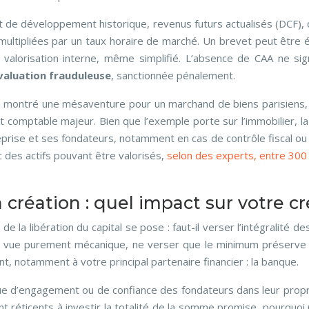
t de développement historique, revenus futurs actualisés (DCF),
ltipliées par un taux horaire de marché. Un brevet peut être éva
alorisation interne, même simplifié. L’absence de CAA ne signi
valuation frauduleuse
, sanctionnée pénalement.
a montré une mésaventure pour un marchand de biens parisiens, un 
et comptable majeur. Bien que l’exemple porte sur l’immobilier, l
eprise et ses fondateurs, notamment en cas de contrôle fiscal ou d
 des actifs pouvant être valorisés,
selon des experts, entre 300 
 création : quel impact sur votre cr
de la libération du capital se pose : faut-il verser l’intégralit
 vue purement mécanique, ne verser que le minimum préserve l
t, notamment à votre principal partenaire financier : la banque.
e d’engagement ou de confiance des fondateurs dans leur propre p
t réticents à investir la totalité de la somme promise, pourquoi un