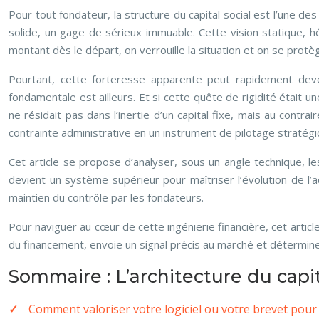
Pour tout fondateur, la structure du capital social est l’une de
solide, un gage de sérieux immuable. Cette vision statique, h
montant dès le départ, on verrouille la situation et on se protè
Pourtant, cette forteresse apparente peut rapidement deve
fondamentale est ailleurs. Et si cette quête de rigidité était u
ne résidait pas dans l’inertie d’un capital fixe, mais au contr
contrainte administrative en un instrument de pilotage stratégi
Cet article se propose d’analyser, sous un angle technique, le
devient un système supérieur pour maîtriser l’évolution de l’act
maintien du contrôle par les fondateurs.
Pour naviguer au cœur de cette ingénierie financière, cet arti
du financement, envoie un signal précis au marché et détermine 
Sommaire : L’architecture du capit
Comment valoriser votre logiciel ou votre brevet pour