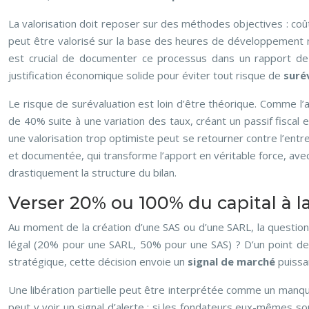
La valorisation doit reposer sur des méthodes objectives : coû
peut être valorisé sur la base des heures de développement mu
est crucial de documenter ce processus dans un rapport de v
justification économique solide pour éviter tout risque de
suré
Le risque de surévaluation est loin d’être théorique. Comme l’
de 40% suite à une variation des taux, créant un passif fiscal 
une valorisation trop optimiste peut se retourner contre l’entr
et documentée, qui transforme l’apport en véritable force, avec
drastiquement la structure du bilan.
Verser 20% ou 100% du capital à la
Au moment de la création d’une SAS ou d’une SARL, la question 
légal (20% pour une SARL, 50% pour une SAS) ? D’un point de
stratégique, cette décision envoie un
signal de marché
puissan
Une libération partielle peut être interprétée comme un manqu
peut y voir un signal d’alerte : si les fondateurs eux-mêmes son