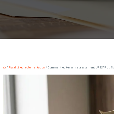
/
Fiscalité et réglementation
/ Comment éviter un redressement URSSAF ou fiscal