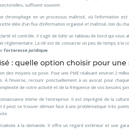
ectorielles, suffisent souvent.
chronophage en un processus maîtrisé, où l’information est c
cette idée d’un flux d’information organisé et maîtrisé, loin du ch
rté et contrôle. Il s’agit de bâtir un tableau de bord qui vous 
uit réglementaire. La clé est de consacrer un peu de temps à l
re
forteresse juridique
.
isé : quelle option choisir pour un
on des moyens se pose. Pour une PME réalisant environ 2 millions
e. À l’inverse, recourir ponctuellement à un avocat pour chaqu
omplexité de votre activité et de la fréquence de vos besoins juri
nnaissance intime de l’entreprise. Il est imprégné de la culture
l peut se trouver démuni face à une problématique très pointue (d
nte.
écialisée à la demande. Il offre un regard extérieur et une gara