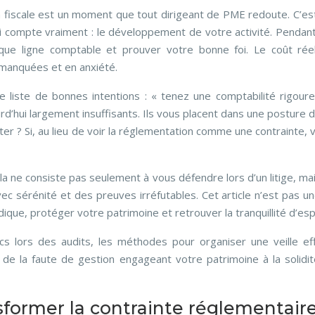
n fiscale est un moment que tout dirigeant de PME redoute. C’est 
ui compte vraiment : le développement de votre activité. Pend
que ligne comptable et prouver votre bonne foi. Le coût rée
manquées et en anxiété.
e liste de bonnes intentions : « tenez une comptabilité rigoure
urd’hui largement insuffisants. Ils vous placent dans une posture
iloter ? Si, au lieu de voir la réglementation comme une contraint
la ne consiste pas seulement à vous défendre lors d’un litige, mai
avec sérénité et des preuves irréfutables. Cet article n’est pas 
dique, protéger votre patrimoine et retrouver la tranquillité d’esp
 lors des audits, les méthodes pour organiser une veille eff
, de la faute de gestion engageant votre patrimoine à la soli
sformer la contrainte réglementair